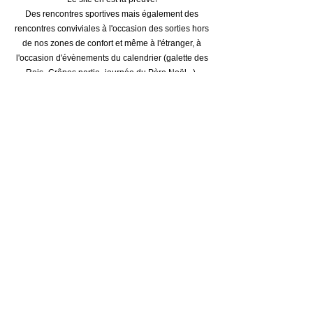
Des rencontres sportives mais également des
rencontres conviviales à l'occasion des sorties hors
de nos zones de confort et même à l'étranger, à
l'occasion d'évènements du calendrier (galette des
Rois- Crêpes partie- journée du Père Noël...)
S'inscrire au
GCDM
s'est l'occasion de venir jouer,
partager, communiquer, s'entraider, partager
d'agréables moments autours de notre sport.
Nous vous attendons nombreux tout au long de
l'année.