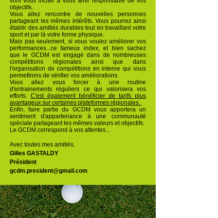
vont vous inciter à vous tenir responsable de vos
objectifs.
Vous allez rencontre de nouvelles personnes
partageant les mêmes intérêts. Vous pourrez ainsi
établir des amitiés durables tout en travaillant votre
sport et par là votre forme physique.
Mais pas seulement, si vous voulez améliorer vos
performances...ce fameux index, et bien sachez
que le GCDM est engagé dans de nombreuses
compétitions régionales ainsi que dans
l'organisation de compétitions en interne qui vous
permettrons de vérifier vos améliorations.
Vous allez vous forcer à une routine
d'entrainements réguliers ce qui valorisera vos
efforts.
C'est également bénéficier de tarifs plus
avantageux sur certaines plateformes régionales.
Enfin, faire partie du GCDM vous apportera un
sentiment d'appartenance à une communauté
spéciale partageant les mêmes valeurs et objectifs.
Le GCDM correspond à vos attentes...
Avec toutes mes amitiés.
Gilles GASTALDY
Président
gcdm.president@gmail.com