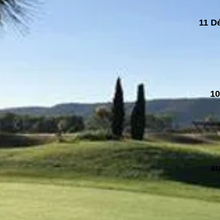
11 D
10
au