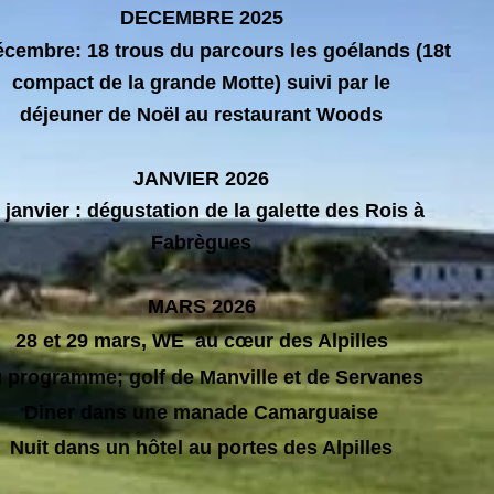
DECEMBRE 2025
écembre: 18 trous du parcours les goélands (18t
compact de la grande Motte) suivi par le
déjeuner de Noël au restaurant Woods
JANVIER 2026
 janvier : dégustation de la galette des Rois à
Fabrègues
MARS 2026
28 et 29 mars, ​WE au cœur des Alpilles
 programme; golf de Manville et de Servanes
Diner dans une manade Camarguaise
Nuit dans un hôtel au portes des Alpilles