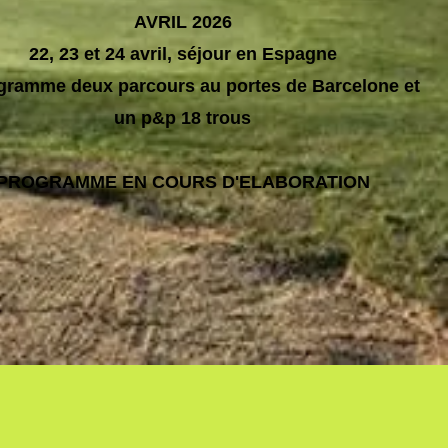
AVRIL 2026​
22, 23 et 24 avril, séjour en Espagne
gramme deux parcours au portes de Barcelone et
un p&p 18 trous
PROGRAMME EN COURS D'ELABORATION