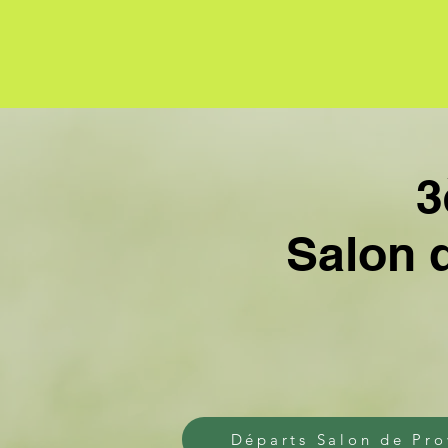
3èm 
Salon 
Départs Salon de Pr