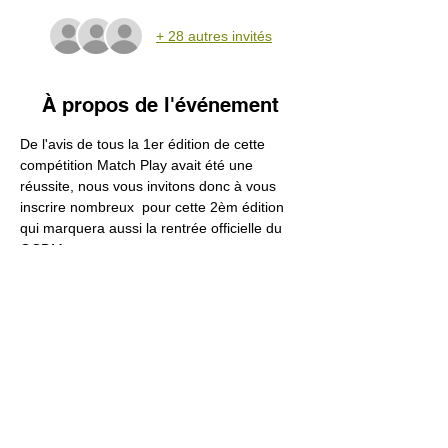
+ 28 autres invités
À propos de l'événement
De l'avis de tous la 1er édition de cette 
compétition Match Play avait été une 
réussite, nous vous invitons donc à vous 
inscrire nombreux  pour cette 2èm édition 
qui marquera aussi la rentrée officielle du 
GCDM.
Cette compétition devrait une nouvelle fois 
vous séduire et permettre à toutes et tous 
de faire parler vos talents de compétiteurs 
sans oublier l'amitié et la bonne humeur.
Quel que soit le résultat, nous nous 
retrouverons autour d'un barbecue 
convivial.
Le tarif de cette journée ( Petit déjeuner 
d'accueil, green fee, pause ravitaillement, 