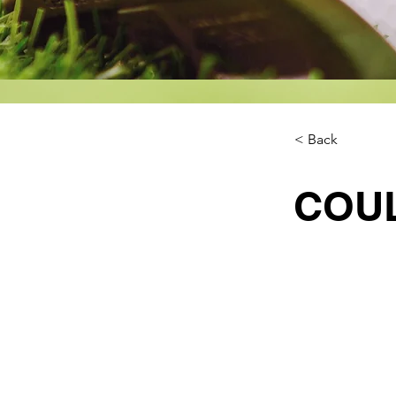
< Back
COU